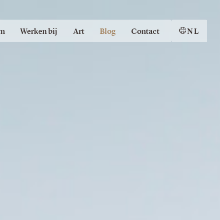
m
Werken bij
Art
Blog
Contact
NL
