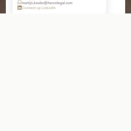
martijn.kesler@heronlegal.com

Connect op LinkedIn

Daan Holtus
Advocaat