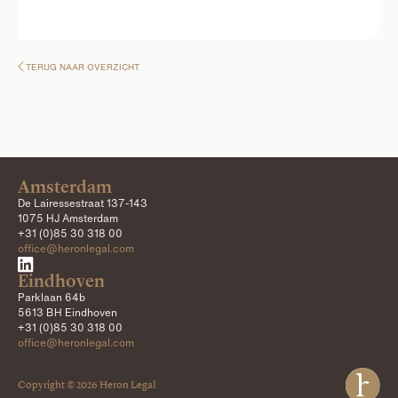
TERUG NAAR OVERZICHT

Amsterdam
De Lairessestraat 137-143
1075 HJ Amsterdam
+31 (0)85 30 318 00
office@heronlegal.com

Eindhoven
Parklaan 64b
5613 BH Eindhoven
+31 (0)85 30 318 00
office@heronlegal.com
Copyright ©
2026
Heron Legal