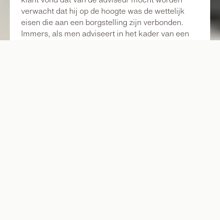
verwacht dat hij op de hoogte was de wettelijk
eisen die aan een borgstelling zijn verbonden.
Immers, als men adviseert in het kader van een
overname mag een bepaalde deskundigheid
worden verwacht. Ook ten aanzien van aan een
overname verwante overeenkomsten. Wij vinden
dat een klant ofwel van de adviseur had mogen
verwachten dat hij deze kennis had, omdat hij zelf
de overeenkomst heeft opgesteld. Ofwel dat de
klant mocht verwachten dat– als de adviseur de
kennis niet zelf had – hij dit bespreekbaar
maakte met zijn klant en een specialist had
bijgeschakeld.
Tip
: de les hieruit is ‘schoenmaker blijf bij je leest’.
Het opstellen van documenten waarvoor de
adviseur eigenlijk niet de juiste kennis bezit, kan
voor cruciale fouten zorgen. Laat documenten
door de juiste adviseur controleren of signaleer