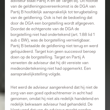
adviseur staat Partij A en de Target bij. Uit hoofde
van de geldleningsovereenkomst is de DGA van
Partij B hoofdelijk aansprakelijk tot terugbetaling
van de geldlening. Ook is het de bedoeling dat
door de DGA een borgstelling wordt afgegeven.
Doordat de echtgenote van de DGA de
borgstelling niet had ondertekend (art. 1:88 lid 1
sub c BW), was de borgstelling vernietigbaar.
Partij B betaalde de geldlening niet terug en werd
geliquideerd. Target kon geen succesvol beroep
doen op de borgstelling. Target en Partij A
verweten de adviseur dat hij dit vereiste van
medeondertekening niet had opgemerkt. Een
aansprakelijkstelling volgde.
Het werd de adviseur aangerekend dat hij niet de
zorg van een goed opdrachtnemer in acht had
genomen, omdat hij niet als redelijk handelend en
redelijk bekwaam adviseur had gehandeld. De
klant vond dat van de adviseur mocht worden