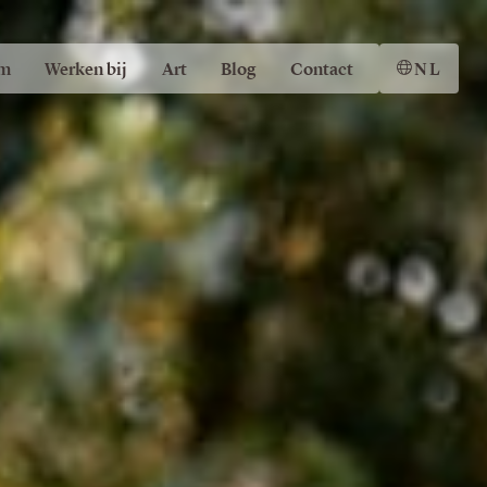
m
Werken bij
Art
Blog
Contact
NL
