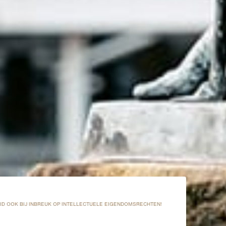
D OOK BIJ INBREUK OP INTELLECTUELE EIGENDOMSRECHTEN!