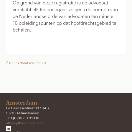
Op grond van deze registratie is de advocaat
verplicht elk kalenderjaar volgens de normen van
de Nederlandse orde van advocaten ten minste
10 opleidingspunten op dat hoofdrechtsgebied te
behalen.
TERUG NAAR OVERZICHT

Amsterdam
De Lairessestraat 137-143
1075 HJ Amsterdam
+31 (0)85 30 318 00
office@heronlegal.com
