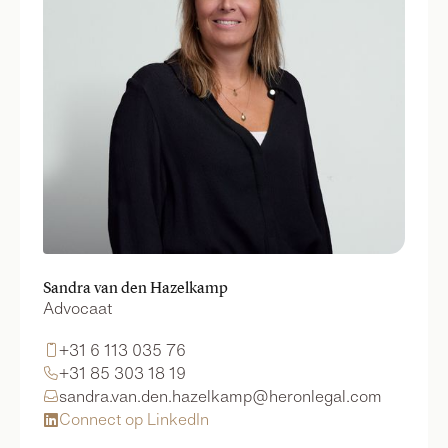
Sandra van den Hazelkamp
Advocaat
+31 6 113 035 76

+31 85 303 18 19

sandra.van.den.hazelkamp@heronlegal.com

Connect op LinkedIn
