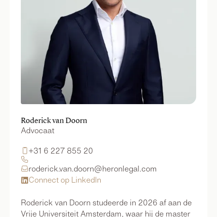
Roderick van Doorn
Advocaat
+31 6 227 855 20


roderick.van.doorn@heronlegal.com

Connect op LinkedIn

Roderick van Doorn studeerde in 2026 af aan de
Vrije Universiteit Amsterdam, waar hij de master