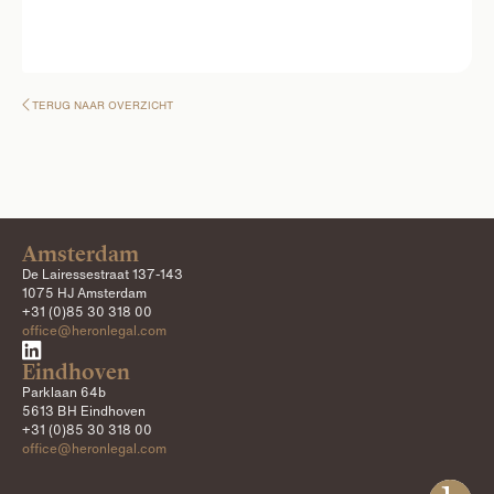
TERUG NAAR OVERZICHT

Amsterdam
De Lairessestraat 137-143
1075 HJ Amsterdam
+31 (0)85 30 318 00
office@heronlegal.com

Eindhoven
Parklaan 64b
5613 BH Eindhoven
+31 (0)85 30 318 00
office@heronlegal.com